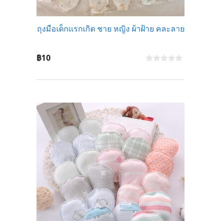
ถุงมือเด็กเเรกเกิด ชาย หญิง ผ้าฝ้าย คละลาย
฿
10
0
o
u
t
o
f
5