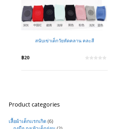
สนับเข่าเด็กวัยหัดคลาน คละสี
฿
20
0
o
u
t
o
f
5
Product categories
เสื้อผ้าเด็กเเรกเกิด
(6)
ถุงมือ ถุงเท้าเด็กอ่อน
(2)