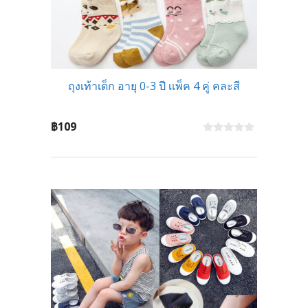
ถุงเท้าเด็ก อายุ 0-3 ปี เเพ็ค 4 คู่ คละสี
฿
109
0
o
u
t
o
f
5