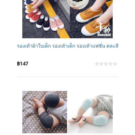
รองเท้าผ้าใบเด็ก รองเท้าเด็ก รองเท้าเเฟชั่น คละสี
฿
147
0
o
u
t
o
f
5