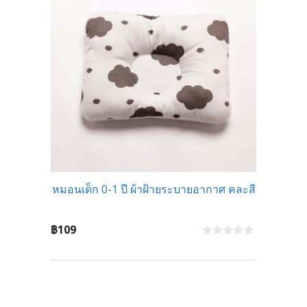
หมอนเด็ก 0-1 ปี ผ้าฝ้ายระบายอากาศ คละสี
฿
109
0
o
u
t
o
f
5