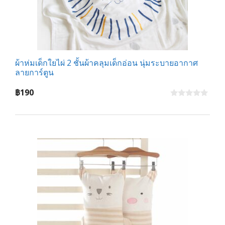
ผ้าห่มเด็กใยไผ่ 2 ชั้นผ้าคลุมเด็กอ่อน นุ่มระบายอากาศ
ลายการ์ตูน
฿
190
0
o
u
t
o
f
5