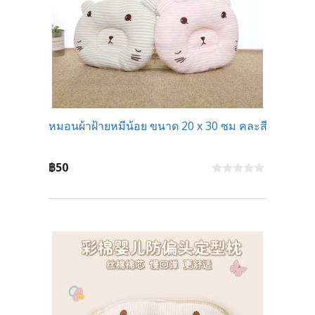
หมอนผ้าฝ้ายหมีน้อย ขนาด 20 x 30 ซม คละสี
฿
50
0
o
u
t
o
f
5