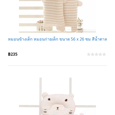
หมอนข้างเด็ก หมอนก่ายเด็ก ขนาด 56 x 26 ซม สีน้ำตาล
฿
235
0
o
u
t
o
f
5