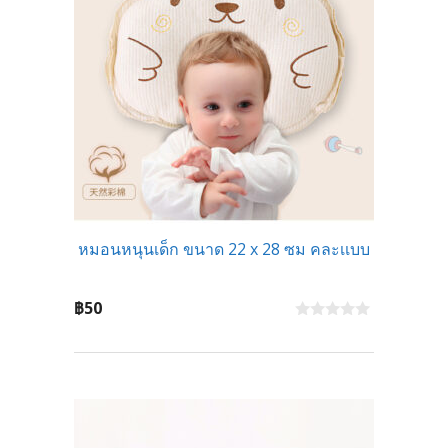
หมอนหนุนเด็ก ขนาด 22 x 28 ซม คละเเบบ
฿
50
0
o
u
t
o
f
5