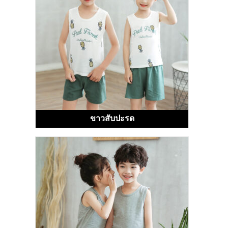
ขาวสับปะรด