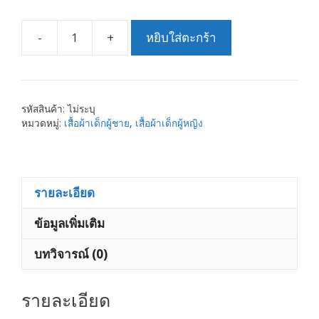
-
+
หยิบใส่ตะกร้า
จำนวน
เสื้อผ้า
เด็ก
กาง
รหัสสินค้า:
ไม่ระบุ
เกง
หมวดหมู่:
เสื้อผ้าเด็กผู้ชาย
,
เสื้อผ้าเด็กผู้หญิง
ขา
สั้้น
ความ
สูง
รายละเอียด
90-
ข้อมูลเพิ่มเติม
140
ซม
บทวิจารณ์ (0)
ชิ้น
รายละเอียด