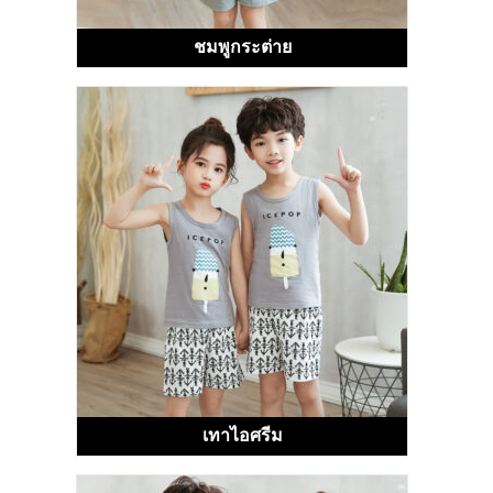
ชมพูกระต่าย
เทาไอศรีม