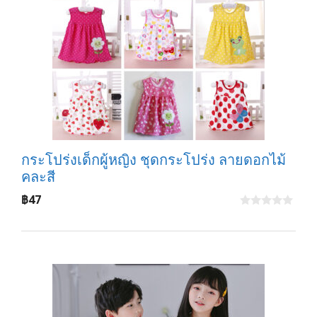
กระโปร่งเด็กผู้หญิง ชุดกระโปร่ง ลายดอกไม้
คละสี
฿
47
0
o
u
t
o
f
5