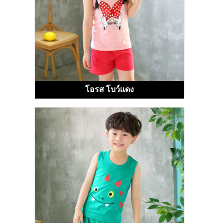
โอรส โบว์เเดง