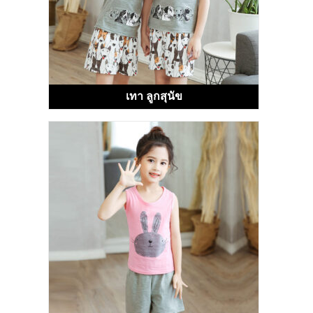
เทา ลูกสุนัข