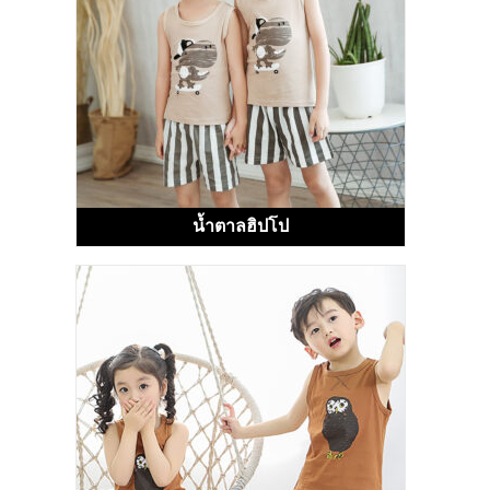
น้ำตาลฮิปโป