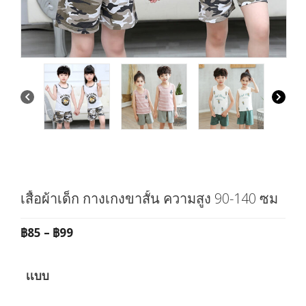
เสื้อผ้าเด็ก กางเกงขาสั้้น ความสูง 90-140 ซม
Price
฿
85
–
฿
99
range:
฿85
เเบบ
through
฿99