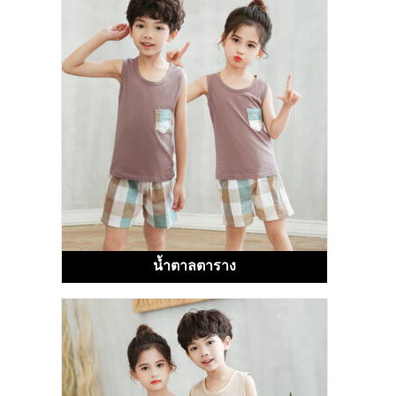
น้ำตาลตาราง