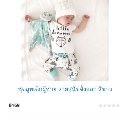
ชุดสูทเด็กผู้ชาย ลายสุนัขจิ้งจอก สีขาว
฿
169
0
o
u
t
o