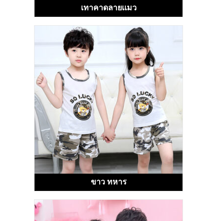
เทาคาดลายเเมว
ขาว ทหาร