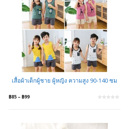
เสื้อผ้าเด็กผู้ชาย ผู้หญิง ความสูง 90-140 ซม
Price
฿
85
–
฿
99
range:
0
o
฿85
u
t
through
o
f
฿99
5