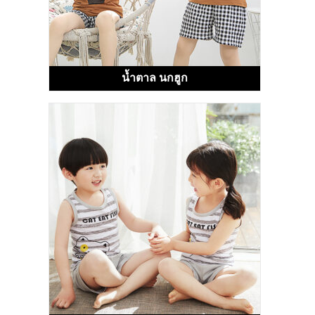
น้ำตาล นกฮูก