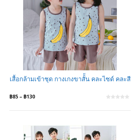
เสื้อกล้ามเข้าชุด กางเกงขาสั้้น คละไซด์ คละสี
Price
฿
85
–
฿
130
range:
0
o
฿85
u
t
through
o
f
฿130
5