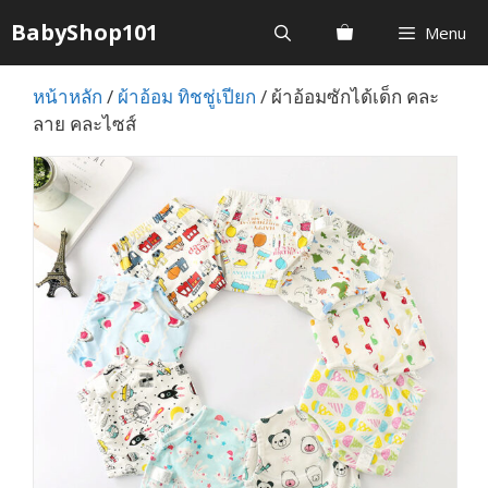
Skip
BabyShop101
Menu
to
content
หน้าหลัก
/
ผ้าอ้อม ทิชชู่เปียก
/ ผ้าอ้อมซักได้เด็ก คละ
ลาย คละไซส์