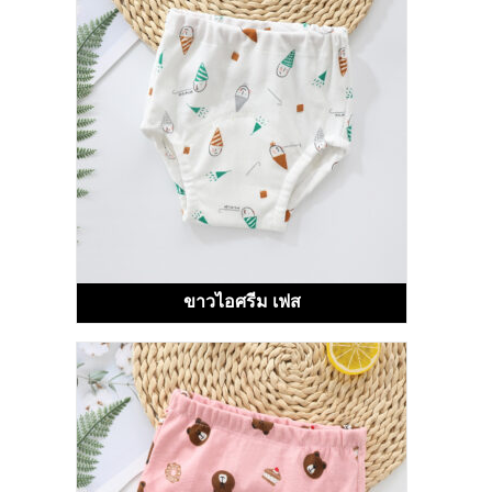
ขาวไอศรีม เฟส