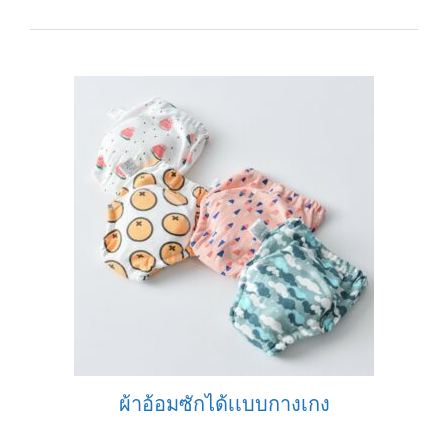
0
o
u
t
o
f
5
ผ้าอ้อมซักได้เเบบกางเกง