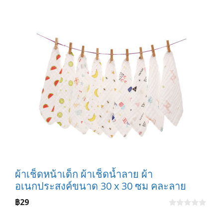
through
o
f
฿95
5
ผ้าเช็ดหน้าเด็ก ผ้าเช็ดน้ำลาย ผ้า
อเนกประสงค์ขนาด 30 x 30 ซม คละลาย
฿
29
0
o