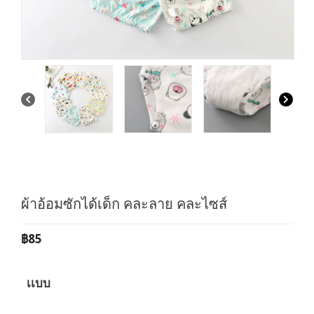
ผ้าอ้อมซักได้เด็ก คละลาย คละไซส์
฿
85
เเบบ