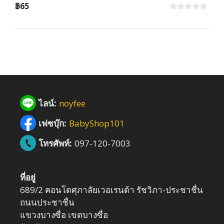
฿
65
0
o
u
t
o
f
5
ไลน์:
noyfee
เฟซบุ๊ก:
BabyShop101
โทรศัพท์:
097-120-7003
ที่อยู่
689/2 คอนโดศุภาลัยเวอเรนด้า รัชวิภา-ประชาชื่น
ถนนประชาชื่น
แขวงบางซื่อ เขตบางซื่อ