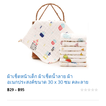
ผ้าเช็ดหน้าเด็ก ผ้าเช็ดน้ำลาย ผ้า
อเนกประสงค์ขนาด 30 x 30 ซม คละลาย
Price
฿
29
–
฿
95
range:
0
o
฿29
u
t