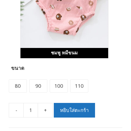
ชมพู หมีขนม
ขนาด
80
90
100
110
-
+
หยิบใส่ตะกร้า
จำนวน
ผ้า
อ้อม