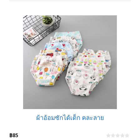
u
t
o
f
5
ผ้าอ้อมซักได้เด็ก คละลาย
฿
85