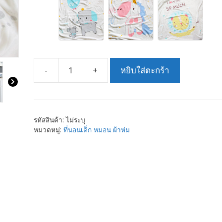
-
+
หยิบใส่ตะกร้า
จำนวน
ผ้าห่ม
เด็ก
ใย
รหัสสินค้า:
ไม่ระบุ
ไผ่
หมวดหมู่:
ที่นอนเด็ก หมอน ผ้าห่ม
2
ชั้น
ผ้า
คลุม
เด็ก
อ่อน
นุ่ม