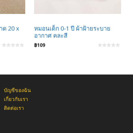
าด 20 x
หมอนเด็ก 0-1 ปี ผ้าฝ้ายระบาย
อากาศ คละสี
฿
109
0
0
o
o
u
u
t
t
o
o
f
f
5
5
บัญชีของฉัน
เกี่ยวกับเรา
ติดต่อเรา