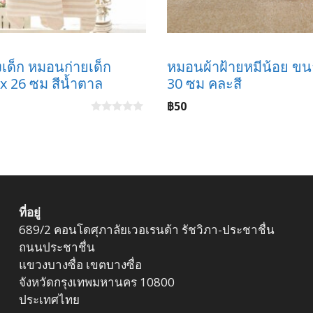
เด็ก หมอนก่ายเด็ก
หมอนผ้าฝ้ายหมีน้อย ขน
x 26 ซม สีน้ำตาล
30 ซม คละสี
฿
50
0
o
u
t
o
f
5
ที่อยู่
689/2 คอนโดศุภาลัยเวอเรนด้า รัชวิภา-ประชาชื่น
ถนนประชาชื่น
แขวงบางซื่อ เขตบางซื่อ
จังหวัดกรุงเทพมหานคร 10800
ประเทศไทย