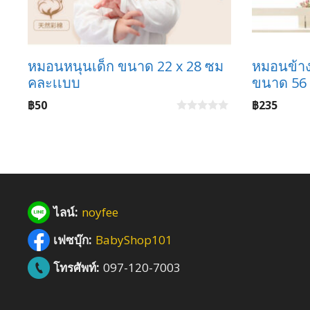
หมอนหนุนเด็ก ขนาด 22 x 28 ซม
หมอนข้าง
คละเเบบ
ขนาด 56 
฿
50
฿
235
0
o
u
t
o
f
5
ไลน์:
noyfee
เฟซบุ๊ก:
BabyShop101
โทรศัพท์:
097-120-7003