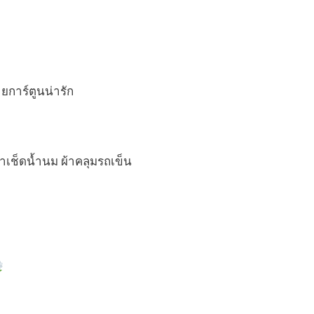
ระบาย
อากาศ
ลาย
การ์ตูน
ชิ้น
ายการ์ตูนน่ารัก
าเช็ดน้ำนม ผ้าคลุมรถเข็น