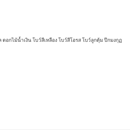
 ดอกไม้น้ำเงิน โบว์สีเหลือง โบว์สีโอรส โบว์ลูกตุ้ม ปีกมงกุฏ