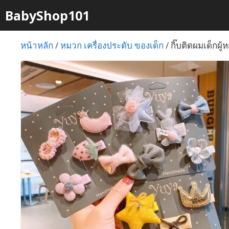
Skip
BabyShop101
to
content
หน้าหลัก
/
หมวก เครื่องประดับ ของเด็ก
/ กิ๊บติดผมเด็กผู้