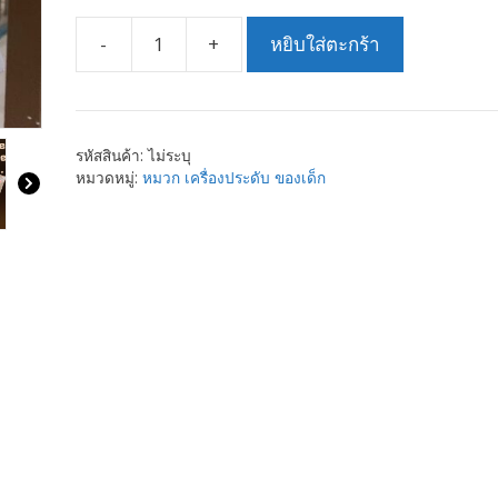
-
+
หยิบใส่ตะกร้า
จำนวน
กิ๊บ
ติด
ผม
รหัสสินค้า:
ไม่ระบุ
เด็ก
หมวดหมู่:
หมวก เครื่องประดับ ของเด็ก
ผู้
หญิง
เครื่อง
ประดับ
เด็ก
ผู้
หญิง
คละ
ลาย
ชิ้น