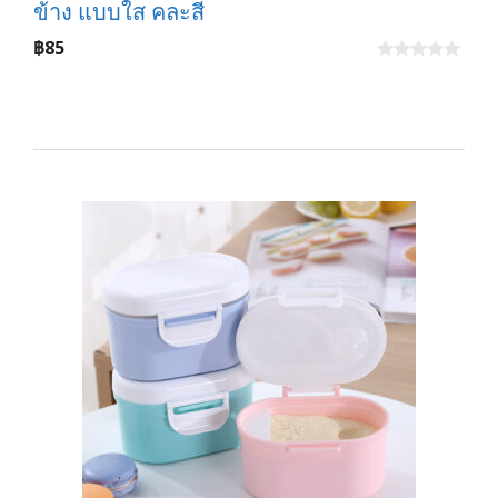
ข้าง แบบใส คละสี
฿
85
0
o
u
t
o
f
5