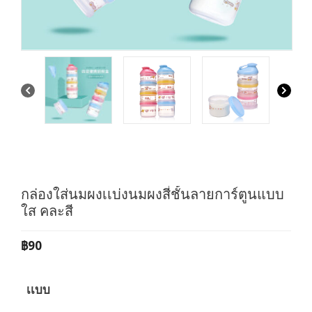
กล่องใส่นมผงเเบ่งนมผงสี่ชั้นลายการ์ตูนแบบ
ใส คละสี
฿
90
เเบบ