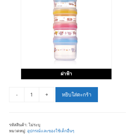
ฝาฟ้า
-
+
หยิบใส่ตะกร้า
จำนวน
กล่อง
ใส่
นม
รหัสสินค้า:
ไม่ระบุ
ผงเเบ่ง
หมวดหมู่:
อุปกรณ์เเละของใช้เด็กอื่นๆ