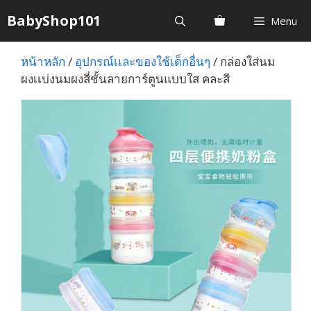
Skip
BabyShop101
Menu
to
content
หน้าหลัก
/
อุปกรณ์เเละของใช้เด็กอื่นๆ
/ กล่องใส่นม
ผงเเบ่งนมผงสี่ชั้นลายการ์ตูนแบบใส คละสี