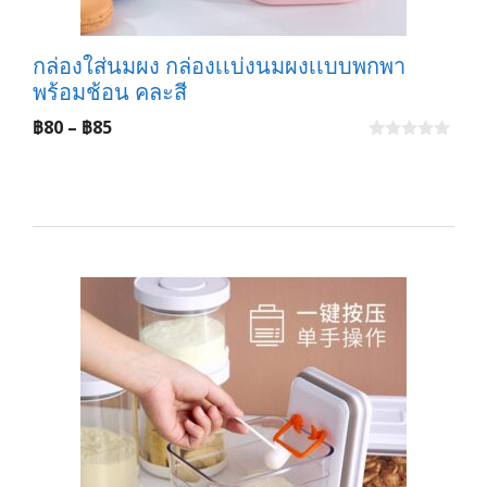
กล่องใส่นมผง กล่องเเบ่งนมผงเเบบพกพา
พร้อมช้อน คละสี
Price
฿
80
–
฿
85
range:
0
o
฿80
u
t
through
o
f
฿85
5