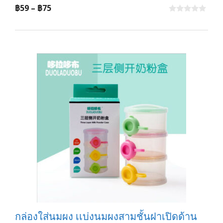
Price
฿
59
–
฿
75
range:
0
o
฿59
u
t
through
o
f
฿75
5
กล่องใส่นมผง เเบ่งนมผงสามชั้นฝาเปิดด้าน