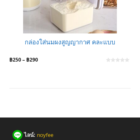
กล่องใส่นมผงสูญญากาศ คละแบบ
Price
฿
250
–
฿
290
range:
0
o
฿250
u
t
through
o
f
฿290
5
ไลน์:
noyfee