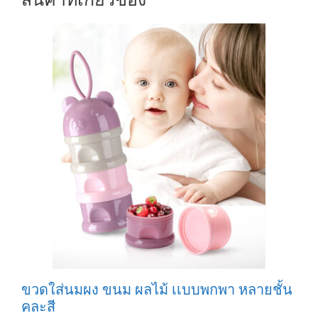
ขวดใส่นมผง ขนม ผลไม้ เเบบพกพา หลายชั้น
คละสี