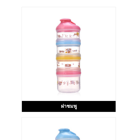
ฝาชมพู