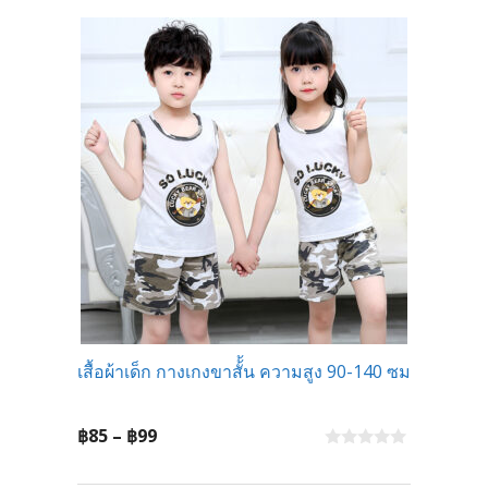
o
f
฿130
5
เสื้อผ้าเด็ก กางเกงขาสั้้น ความสูง 90-140 ซม
Price
฿
85
–
฿
99
range:
0
o
฿85