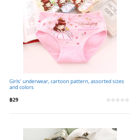
Girls' underwear, cartoon pattern, assorted sizes
and colors
฿
29
0
o
u
t
o
f
5