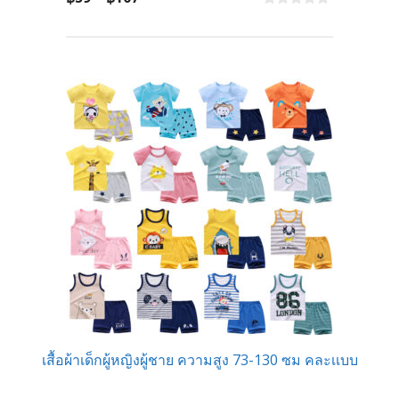
range:
0
o
฿59
u
t
through
o
f
฿107
5
เสื้อผ้าเด็กผู้หญิงผู้ชาย ความสูง 73-130 ซม คละเเบบ