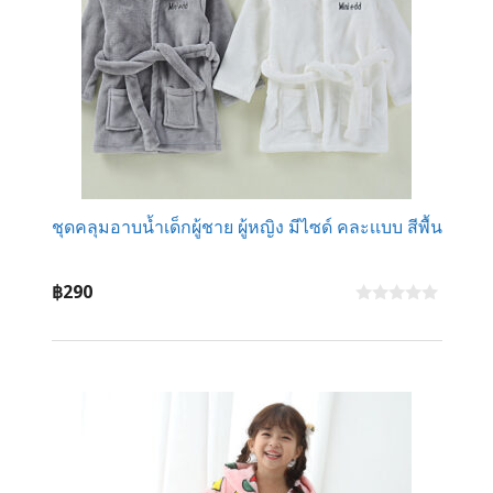
ชุดคลุมอาบน้ำเด็กผู้ชาย ผู้หญิง มีไซด์ คละเเบบ สีพื้น
฿
290
0
o
u
t
o
f
5