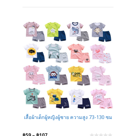
range:
0
o
฿85
u
t
through
o
f
฿99
5
เสื้อผ้าเด็กผู้หญิงผู้ชาย ความสูง 73-130 ซม
Price
฿
59
–
฿
107