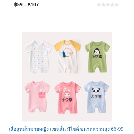
Price
฿
59
–
฿
107
range:
0
o
฿59
u
t
through
o
f
฿107
5
เสื้อสูทเด็กชายหญิง เเขนสั้น มีไซด์ ขนาดความสูง 66-99