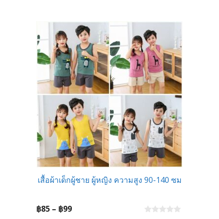
u
t
through
o
f
฿99
5
เสื้อผ้าเด็กผู้ชาย ผู้หญิง ความสูง 90-140 ซม
Price
฿
85
–
฿
99