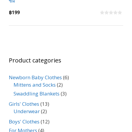
ซม
฿
199
0
o
u
t
o
f
5
Product categories
Newborn Baby Clothes
(6)
Mittens and Socks
(2)
Swaddling Blankets
(3)
Girls' Clothes
(13)
Underwear
(2)
Boys' Clothes
(12)
For Mothers
(4)