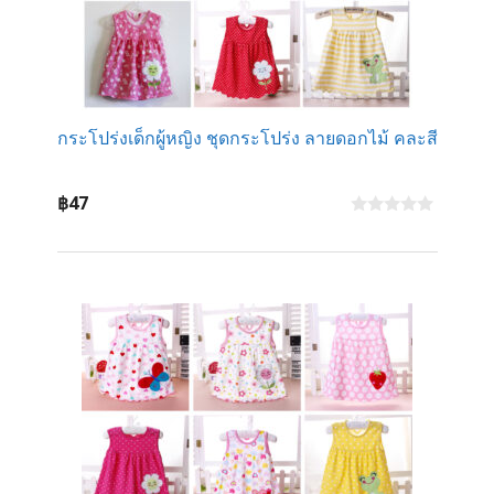
กระโปร่งเด็กผู้หญิง ชุดกระโปร่ง ลายดอกไม้ คละสี
฿
47
0
o
u
t
o
f
5