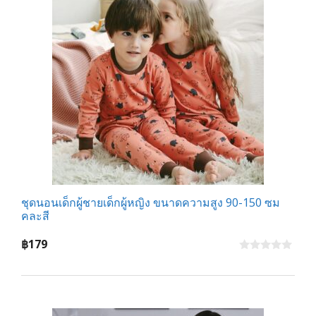
ชุดนอนเด็กผู้ชายเด็กผู้หญิง ขนาดความสูง 90-150 ซม
คละสี
฿
179
0
o
u
t
o
f