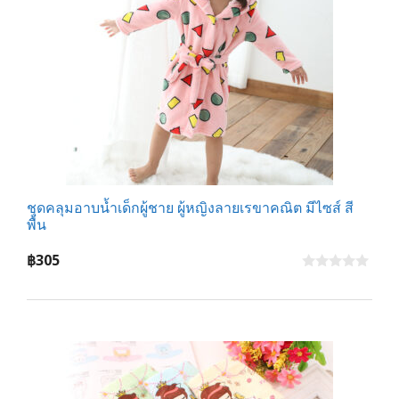
ชุดคลุมอาบน้ำเด็กผู้ชาย ผู้หญิงลายเรขาคณิต มีไซส์ สี
พื้น
฿
305
0
o
u
t
o
f
5