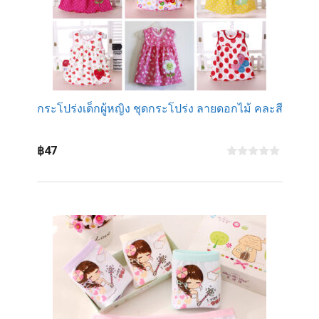
กระโปร่งเด็กผู้หญิง ชุดกระโปร่ง ลายดอกไม้ คละสี
฿
47
0
o
u
t
o
f
5