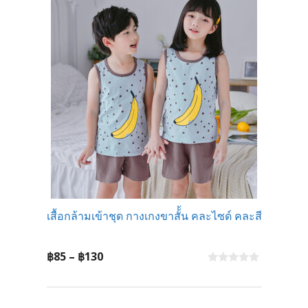
5
เสื้อกล้ามเข้าชุด กางเกงขาสั้้น คละไซด์ คละสี
Price
฿
85
–
฿
130
range:
0
o
฿85
u
t
through