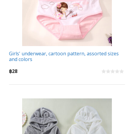
Girls' underwear, cartoon pattern, assorted sizes
and colors
฿
28
0
o
u
t
o
f
5