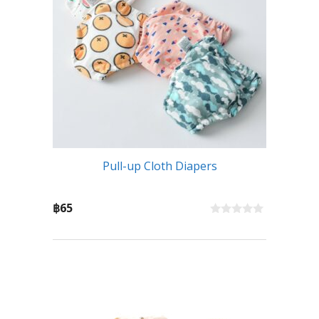
Pull-up Cloth Diapers
฿
65
0
o
u
t
o
f
5