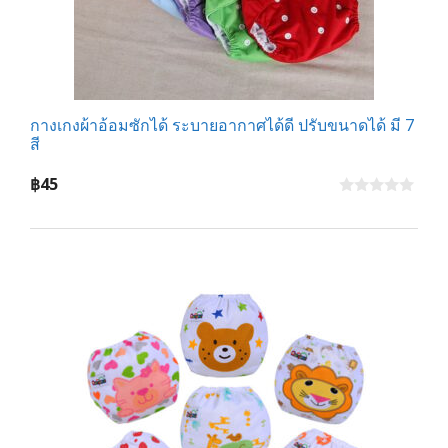
กางเกงผ้าอ้อมซักได้ ระบายอากาศได้ดี ปรับขนาดได้ มี 7
สี
฿
45
0
o
u
t
o
f
5