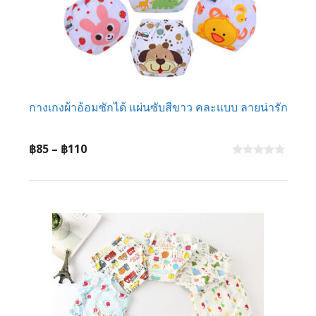
กางเกงผ้าอ้อมซักได้ เเผ่นซับสีขาว คละแบบ ลายน่ารัก
Price
฿
85
–
฿
110
range:
0
o
฿85
u
t
through
o
f
฿110
5