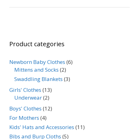
range:
0
o
฿29
u
t
through
o
f
฿55
5
Product categories
Newborn Baby Clothes
(6)
Mittens and Socks
(2)
Swaddling Blankets
(3)
Girls' Clothes
(13)
Underwear
(2)
Boys' Clothes
(12)
For Mothers
(4)
Kids' Hats and Accessories
(11)
Bibs and Burp Cloths
(5)