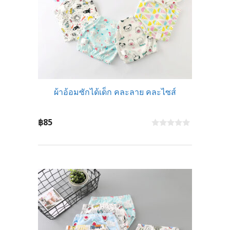
ผ้าอ้อมซักได้เด็ก คละลาย คละไซส์
฿
85
0
o
u
t
o
f
5