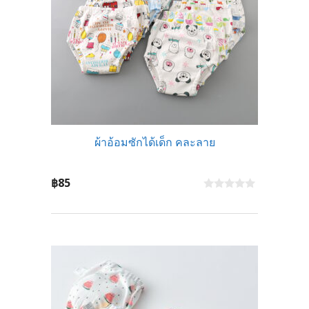
ผ้าอ้อมซักได้เด็ก คละลาย
฿
85
0
o
u
t
o
f
5