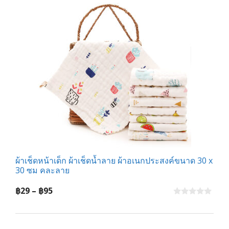
5
ผ้าเช็ดหน้าเด็ก ผ้าเช็ดน้ำลาย ผ้าอเนกประสงค์ขนาด 30 x
30 ซม คละลาย
Price
฿
29
–
฿
95
range:
0
o
฿29
u
t
through