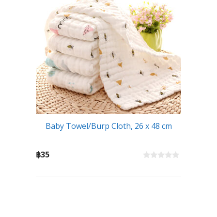
Baby Towel/Burp Cloth, 26 x 48 cm
฿
35
0
o
u
t
o
f
5