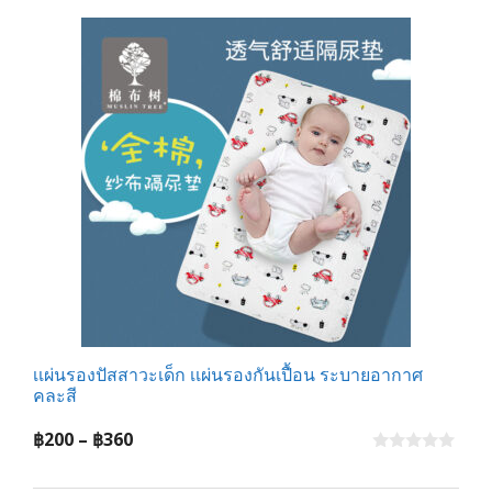
o
f
฿95
5
เเผ่นรองปัสสาวะเด็ก เเผ่นรองกันเปื้อน ระบายอากาศ
คละสี
Price
฿
200
–
฿
360
range:
0
o
฿200