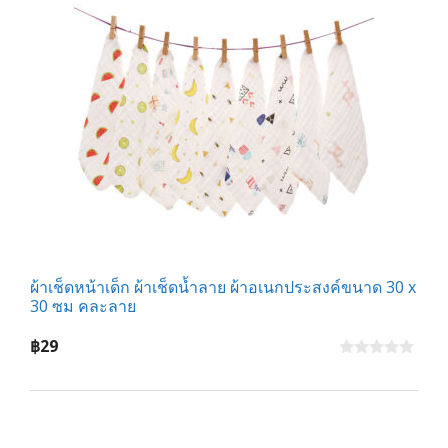
ผ้าเช็ดหน้าเด็ก ผ้าเช็ดน้ำลาย ผ้าอเนกประสงค์ขนาด 30 x
30 ซม คละลาย
฿
29
0
o
u
t
o
f