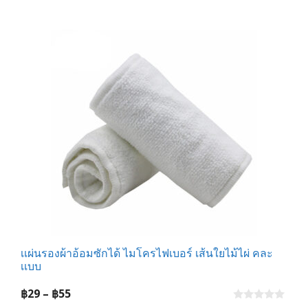
u
t
through
o
f
฿360
5
เเผ่นรองผ้าอ้อมซักได้ ไมโครไฟเบอร์ เส้นใยไม้ไผ่ คละ
เเบบ
Price
฿
29
–
฿
55