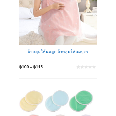
ผ้าคลุมให้นมลูก ผ้าคลุมให้นมบุตร
Price
฿
100
–
฿
115
range:
0
o
฿100
u
t
through
o
f
฿115
5