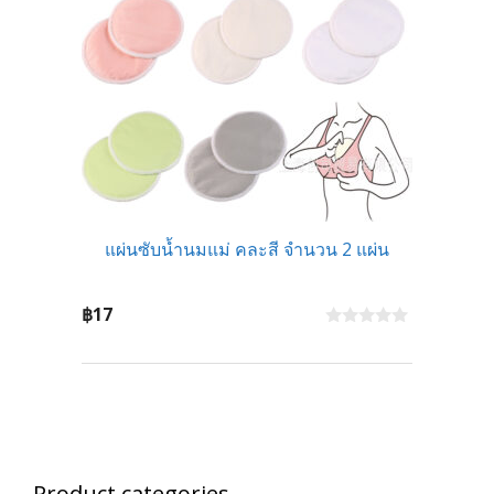
แผ่นซับน้ำนมแม่ คละสี จำนวน 2 แผ่น
฿
17
0
o
u
t
o
f
5
Product categories