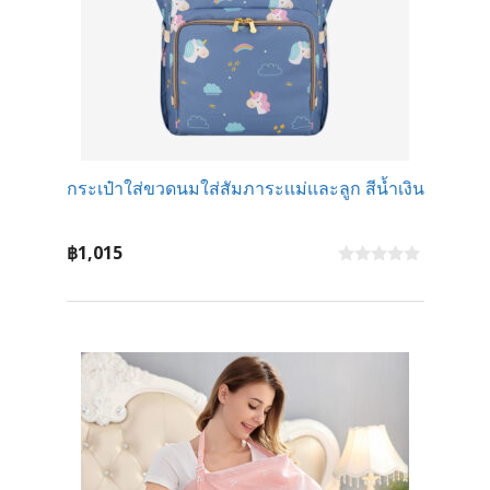
กระเป๋าใส่ขวดนมใส่สัมภาระเเม่เเละลูก สีน้ำเงิน
฿
1,015
0
o
u
t
o
f
5