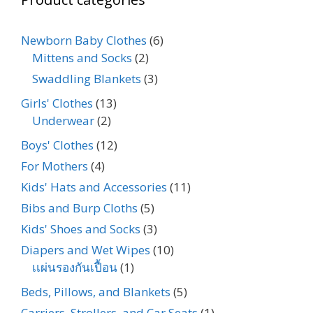
Newborn Baby Clothes
(6)
Mittens and Socks
(2)
Swaddling Blankets
(3)
Girls' Clothes
(13)
Underwear
(2)
Boys' Clothes
(12)
For Mothers
(4)
Kids' Hats and Accessories
(11)
Bibs and Burp Cloths
(5)
Kids' Shoes and Socks
(3)
Diapers and Wet Wipes
(10)
เเผ่นรองกันเปื้อน
(1)
Beds, Pillows, and Blankets
(5)
Carriers, Strollers, and Car Seats
(1)