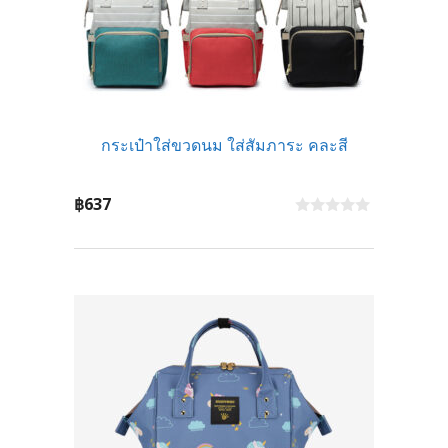
กระเป๋าใส่ขวดนม ใส่สัมภาระ คละสี
฿
637
0
o
u
t
o
f
5